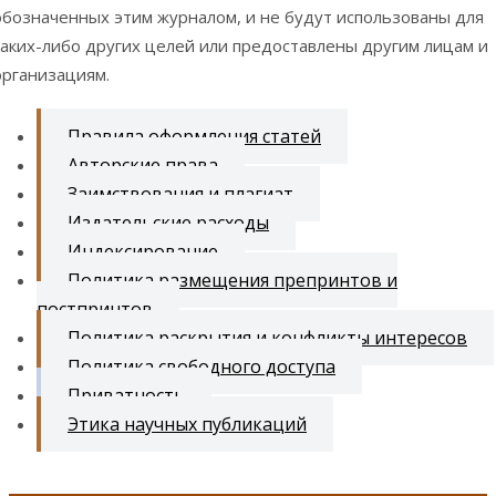
обозначенных этим журналом, и не будут использованы для
каких-либо других целей или предоставлены другим лицам и
организациям.
Правила оформления статей
Авторские права
Заимствования и плагиат
Издательские расходы
Индексирование
Политика размещения препринтов и
постпринтов
Политика раскрытия и конфликты интересов
Политика свободного доступа
Приватность
Этика научных публикаций